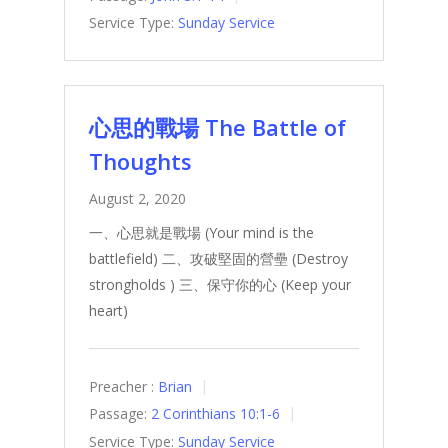
Service Type:
Sunday Service
心思的戰場 The Battle of
Thoughts
August 2, 2020
一、心思就是戰場 (Your mind is the
battlefield) 二、攻破堅固的營壘 (Destroy
strongholds ) 三、保守你的心 (Keep your
heart)
Preacher :
Brian
Passage:
2 Corinthians 10:1-6
Service Type:
Sunday Service