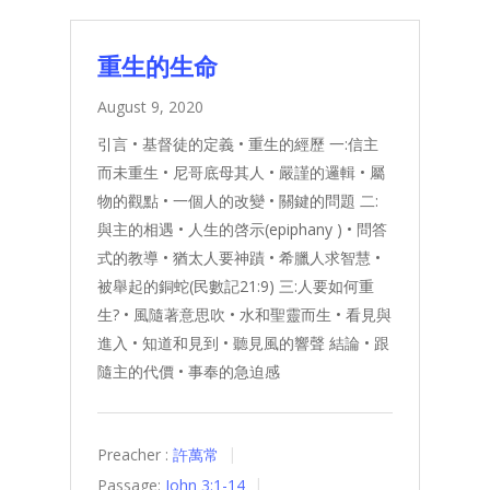
重生的生命
August 9, 2020
引言 • 基督徒的定義 • 重生的經歷 一:信主
而未重生 • 尼哥底母其人 • 嚴謹的邏輯 • 屬
物的觀點 • 一個人的改變 • 關鍵的問題 二:
與主的相遇 • 人生的啓示(epiphany ) • 問答
式的教導 • 猶太人要神蹟 • 希臘人求智慧 •
被舉起的銅蛇(民數記21:9) 三:人要如何重
生? • 風隨著意思吹 • 水和聖靈而生 • 看見與
進入 • 知道和見到 • 聽見風的響聲 結論 • 跟
隨主的代價 • 事奉的急迫感
Preacher :
許萬常
Passage:
John 3:1-14