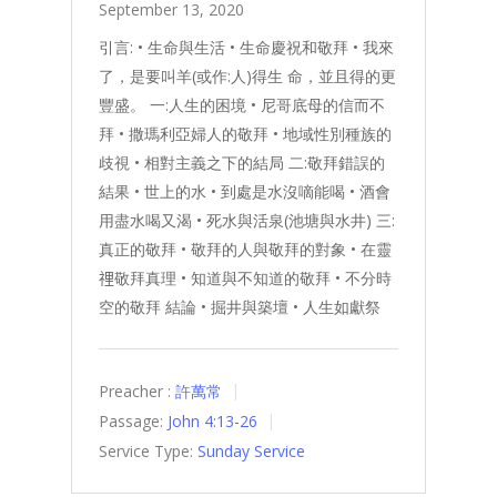
September 13, 2020
引言: • 生命與生活 • 生命慶祝和敬拜 • 我來
了，是要叫羊(或作:人)得生 命，並且得的更
豐盛。 一:人生的困境 • 尼哥底母的信而不
拜 • 撒瑪利亞婦人的敬拜 • 地域性別種族的
歧視 • 相對主義之下的結局 二:敬拜錯誤的
結果 • 世上的水 • 到處是水沒嘀能喝 • 酒會
用盡水喝又渴 • 死水與活泉(池塘與水井) 三:
真正的敬拜 • 敬拜的人與敬拜的對象 • 在靈
𥚃敬拜真理 • 知道與不知道的敬拜 • 不分時
空的敬拜 結論 • 掘井與築壇 • 人生如獻祭
Preacher :
許萬常
Passage:
John 4:13-26
Service Type:
Sunday Service