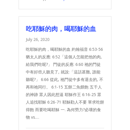
吃耶穌的肉，喝耶穌的血
July 26, 2020
吃耶穌的肉，喝耶穌的血 約翰福音 6:53-56
猶太人的反應: 6:52「這個人怎能把他的肉,
給我們吃呢?」 門徒的反應: 6:60 祂的門徒
中有好些人聽見了, 就說:「這話甚難, 誰能
聽呢?」 6:66 從此, 祂門徒中多有退去的, 不
再和祂同行。 6:1-15 五餅二魚餵飽 五千人
的神跡 眾人因此想逼 耶穌作王 6:16-25 眾
人追找耶穌 6:26-71 耶穌勸人不要 單求吃餅
得飽 而要吃喝耶穌 一. 為何勞力?必壞的食
物 vs.…