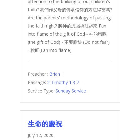
attention to the building of our children's
faith? 我們作父母的傳承信仰的方法得當嗎?
Are the parents' methodology of passing
the faith right? 將神的恩賜挑旺起來 Fan
into flame of the gift of God - 神的恩賜
(the gift of God) - 不要膽怯 (Do not fear)
- 挑旺(Fan into flame)
Preacher :
Brian
Passage:
2 Timothy 1:3-7
Service Type:
Sunday Service
生命的慶祝
July 12, 2020