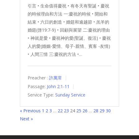
引言 • 生命值得慶祝 • 有冬天有聖誕 • 慶祝
的時候理由和方法 一:慶祝的時候 • 開始和
結束 • 六日的創造 • 婚筵和逾越節 • 羔羊的
婚筵(啓19:7-9) • 回顧與展望 二:慶祝的理由
• 神就是愛 • 慶祝神的愛(聖誕、復活) • 慶祝
人的愛(婚姻-愛情、母子-親情、賓客 -友情)
• 人間三情 三:慶祝的方法 •…
Preacher :
許萬常
Passage:
John 2:1-11
Service Type:
Sunday Service
« Previous
1
2
3
…
22
23
24
25
26
…
28
29
30
Next »