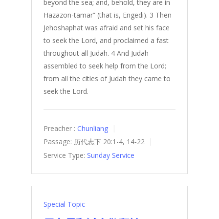
beyond the sea; and, behold, they are in
Hazazon-tamar” (that is, Engedi). 3 Then
Jehoshaphat was afraid and set his face
to seek the Lord, and proclaimed a fast
throughout all Judah. 4 And Judah
assembled to seek help from the Lord;
from all the cities of Judah they came to
seek the Lord.
Preacher :
Chunliang
Passage:
历代志下 20:1-4, 14-22
Service Type:
Sunday Service
Special Topic