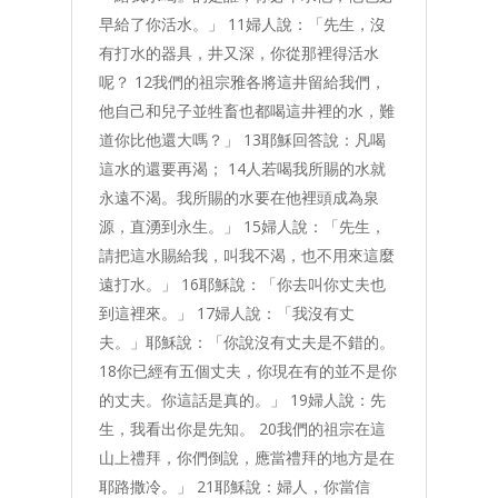
早給了你活水。」 11婦人說：「先生，沒
有打水的器具，井又深，你從那裡得活水
呢？ 12我們的祖宗雅各將這井留給我們，
他自己和兒子並牲畜也都喝這井裡的水，難
道你比他還大嗎？」 13耶穌回答說：凡喝
這水的還要再渴； 14人若喝我所賜的水就
永遠不渴。我所賜的水要在他裡頭成為泉
源，直湧到永生。」 15婦人說：「先生，
請把這水賜給我，叫我不渴，也不用來這麼
遠打水。」 16耶穌說：「你去叫你丈夫也
到這裡來。」 17婦人說：「我沒有丈
夫。」耶穌說：「你說沒有丈夫是不錯的。
18你已經有五個丈夫，你現在有的並不是你
的丈夫。你這話是真的。」 19婦人說：先
生，我看出你是先知。 20我們的祖宗在這
山上禮拜，你們倒說，應當禮拜的地方是在
耶路撒冷。」 21耶穌說：婦人，你當信