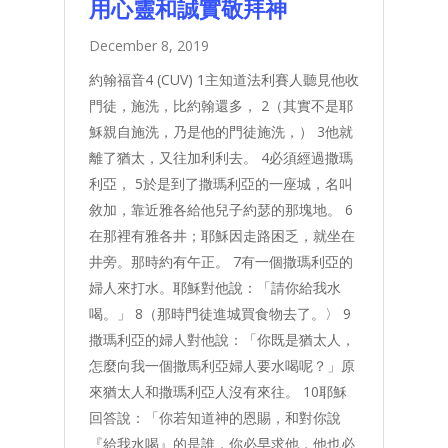
用心靈和誠實敬拜神
December 8, 2019
約翰福音4 (CUV) 1主知道法利賽人聽見他收
門徒，施洗，比約翰還多， 2（其實不是耶
穌親自施洗，乃是他的門徒施洗，） 3他就
離了猶太，又往加利利去。 4必須經過撒瑪
利亞， 5於是到了撒瑪利亞的一座城，名叫
敘加，靠近雅各給他兒子約瑟的那塊地。 6
在那裡有雅各井；耶穌因走路困乏，就坐在
井旁。那時約有午正。 7有一個撒瑪利亞的
婦人來打水。耶穌對他說：「請你給我水
喝。」 8（那時門徒進城買食物去了。〉 9
撒瑪利亞的婦人對他說：「你既是猶太人，
怎麼向我一個撒馬利亞婦人要水喝呢？」原
來猶太人和撒瑪利亞人沒有來往。 10耶穌
回答說：「你若知道神的恩賜，和對你說
『給我水喝』的是誰，你必早求他，他也必