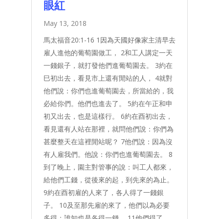
眼紅
May 13, 2018
馬太福音20:1-16 1因為天國好像家主清早去
雇人進他的葡萄園做工， 2和工人講定一天
一錢銀子，就打發他們進葡萄園去。 3約在
巳初出去，看見市上還有閒站的人， 4就對
他們說：你們也進葡萄園去，所當給的，我
必給你們。他們也進去了。 5約在午正和申
初又出去，也是這樣行。 6約在酉初出去，
看見還有人站在那裡，就問他們說：你們為
甚麼整天在這裡閒站呢？ 7他們說：因為沒
有人雇我們。他說：你們也進葡萄園去。 8
到了晚上，園主對管事的說：叫工人都來，
給他們工錢，從後來的起，到先來的為止。
9約在酉初雇的人來了，各人得了一錢銀
子。 10及至那先雇的來了，他們以為必要
多得；誰知也是各得一錢。 11他們得了，