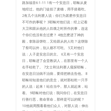
路加福音6:1-11 1有一个安息日，耶稣从麦
地经过。他的门徒掐了麦穗，用手搓着吃。
2有几个法利赛人说：你们为甚麽作安息日
不可作的事呢？ 3耶稣对他们说：经上记着
大卫和跟从他的人饥饿之时所作的事，连这
个你们也没有念过麽？ 4他怎麽进了神的
殿，拿陈设饼吃，又给跟从的人吃？这饼除
了祭司以外，别人都不可吃。 5又对他们
说：人子是安息日的主。 6又有一个安息
日，耶稣进了会堂教训人，在那里有一个人
右手枯乾了。 7文士和法利赛人窥探耶稣，
在安息日治病不治病，要得把柄去告他。 8
耶稣却知道他们的意念，就对那枯乾一只手
的人说：起来！站在当中。那人就起来，站
着。 9耶稣对他们说：我问你们，在安息日
行善行恶，救命害命，那样是可以的呢？
10他就周围看着他们众人，对那人说：伸出