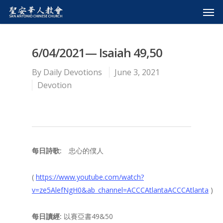
6/04/2021— Isaiah 49,50
By
Daily Devotions
June 3, 2021
Devotion
每日詩歌
:
忠心的僕人
(
https://www.youtube.com/watch?
v=ze5AlefNgH0&ab_channel=ACCCAtlantaACCCAtlanta
)
每日讀經
:
以賽亞書49&50