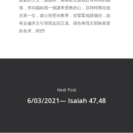
係，求祢賜給我一個謙卑受教的心，且時時將祢放
在第一位，虛心領受祢教導，並緊緊地跟隨祢，如
有走偏求主引領我走回正道。禱告奉我主耶穌基督
的名求，阿們!
Next Post
6/03/2021— Isaiah 47,48