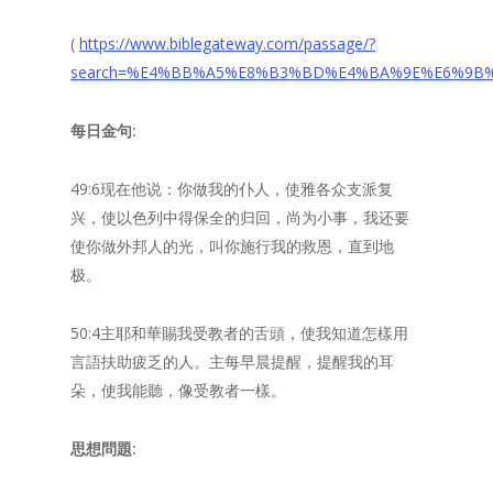
(
https://www.biblegateway.com/passage/?
search=%E4%BB%A5%E8%B3%BD%E4%BA%9E%E6%9B%B
每日金句
:
49:6现在他说：你做我的仆人，使雅各众支派复
兴，使以色列中得保全的归回，尚为小事，我还要
使你做外邦人的光，叫你施行我的救恩，直到地
极。
50:4主耶和華賜我受教者的舌頭，使我知道怎樣用
言語扶助疲乏的人。主每早晨提醒，提醒我的耳
朵，使我能聽，像受教者一樣。
思想問題
: