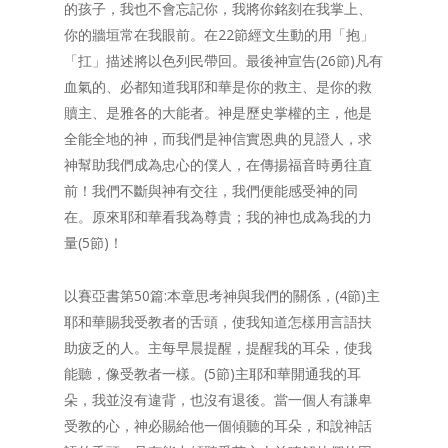
的孩子，我也不會忘記你，我將你銘刻在我掌上、
你的牆垣常在我眼前。在22節經文生動的用「抱」
「扛」描述將以色列民帶回。最後神宣告(26節)凡有
血氣的、必都知道我耶和華是你的救主、是你的救
贖主、是雅各的大能者。神是歷史掌權的主，他是
全能全地的神，而我們是神信實恩典的見證人，求
神幫助我們成為忠心的僕人，在傳揚福音時勇往直
前！我們不斷與神有交往，我們便能感受神的同
在。原來耶和華看我為尊貴；我的神也成為我的力
量(5節)！
以賽亞書第50篇:本章思考神與我們的關係，(4節)主
耶和華賜我受教者的舌頭，使我知道怎樣用言語扶
助疲乏的人。主每早晨提醒，提醒我的耳朵，使我
能聽，像受教者一樣。(5節)主耶和華開通我的耳
朵，我並沒有違背，也沒有退後。當一個人有謙卑
受教的心，神必賜給他一個傾聽的耳朵，和說神話