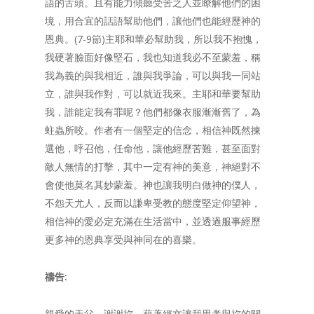
語的舌頭。且有能力傾聽受苦之人並瞭解他們的困
境，用合宜的話語幫助他們，讓他們也能經歷神的
恩典。(7-9節)主耶和華必幫助我，所以我不抱愧，
我硬著臉面好像堅石，我也知道我必不至蒙羞，稱
我為義的與我相近，誰與我爭論，可以與我一同站
立，誰與我作對，可以就近我來。主耶和華要幫助
我，誰能定我有罪呢？他們都像衣服漸漸舊了，為
蛀蟲所咬。作者有一個堅定的信念，相信神既然揀
選他，呼召他，任命他，讓他經歷苦難，甚至面對
敵人無情的打擊，其中一定有神的美意，神絕對不
會使他莫名其妙蒙羞。神也讓我明白做神的僕人，
不怨天尤人，反而以謙卑受教的態度堅定仰望神，
相信神的愛必定充滿在生活當中，並透過服事經歷
更多神的恩典享受與神同在的喜樂。
禱告
:
親愛的天父，謝謝祢，藉著經文讓我思考與祢的關