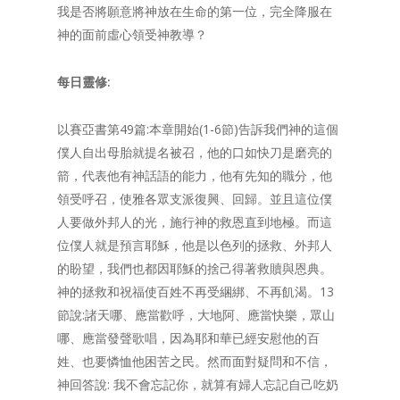
我是否將願意將神放在生命的第一位，完全降服在
神的面前虛心領受神教導？
每日靈修
:
以賽亞書第49篇:本章開始(1-6節)告訴我們神的這個
僕人自出母胎就提名被召，他的口如快刀是磨亮的
箭，代表他有神話語的能力，他有先知的職分，他
領受呼召，使雅各眾支派復興、回歸。並且這位僕
人要做外邦人的光，施行神的救恩直到地極。而這
位僕人就是預言耶穌，他是以色列的拯救、外邦人
的盼望，我們也都因耶穌的捨己得著救贖與恩典。
神的拯救和祝福使百姓不再受綑綁、不再飢渴。13
節說:諸天哪、應當歡呼，大地阿、應當快樂，眾山
哪、應當發聲歌唱，因為耶和華已經安慰他的百
姓、也要憐恤他困苦之民。然而面對疑問和不信，
神回答說: 我不會忘記你，就算有婦人忘記自己吃奶