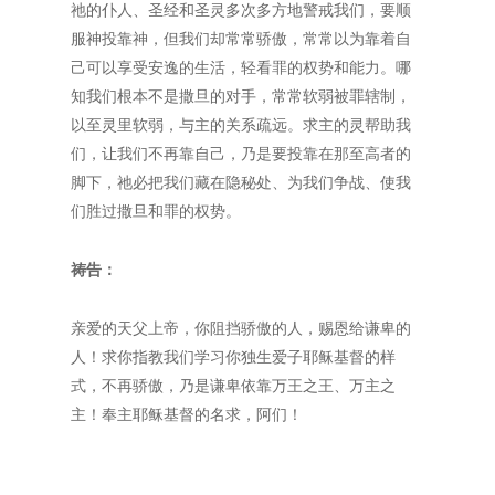
祂的仆人、圣经和圣灵多次多方地警戒我们，要顺
服神投靠神，但我们却常常骄傲，常常以为靠着自
己可以享受安逸的生活，轻看罪的权势和能力。哪
知我们根本不是撒旦的对手，常常软弱被罪辖制，
以至灵里软弱，与主的关系疏远。求主的灵帮助我
们，让我们不再靠自己，乃是要投靠在那至高者的
脚下，祂必把我们藏在隐秘处、为我们争战、使我
们胜过撒旦和罪的权势。
祷告：
亲爱的天父上帝，你阻挡骄傲的人，赐恩给谦卑的
人！求你指教我们学习你独生爱子耶稣基督的样
式，不再骄傲，乃是谦卑依靠万王之王、万主之
主！奉主耶稣基督的名求，阿们！