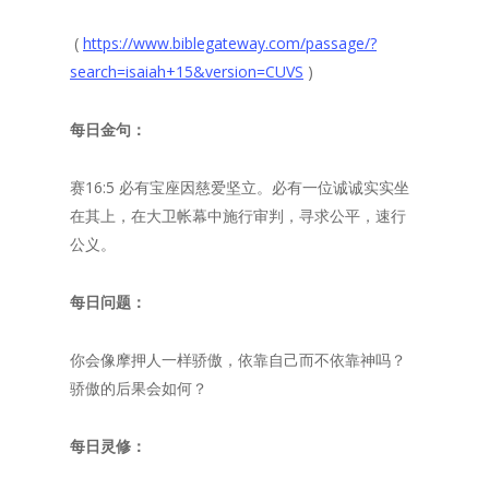
(
https://www.biblegateway.com/passage/?
search=isaiah+15&version=CUVS
)
每日金句：
赛16:5 必有宝座因慈爱坚立。必有一位诚诚实实坐
在其上，在大卫帐幕中施行审判，寻求公平，速行
公义。
每日问题：
你会像摩押人一样骄傲，依靠自己而不依靠神吗？
骄傲的后果会如何？
每日灵修：