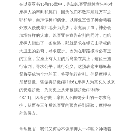
在以赛亚书15和16章中，先知以赛亚继续宣告神对
摩押人的审判和惩罚，因为他们不敬拜顺服万军之
耶和华，而拜假神和偶像。以赛亚宣告了神会藉着
外族入侵使摩押地变为荒废，水充满了血，神必会
加增各样的灾难。以赛亚在宣告审判的同时，也给
摩押人指出了一条生路，那就是求在锡安山掌权的
大卫王的后裔，寻求庇护。因为在耶路撒冷必有王
的宝座，宝座上有大卫的后裔坐在其上，这位王施
行审判，寻求公平，速行公义。这预表这主耶稣基
督将要成为全地的王，将要施行审判。但是摩押人
却是骄傲、骄傲再骄傲(赛16:6),摩押人为其长久以来
的安逸骄傲、为历史上从未被掳骄傲(耶利米
48:11)。因着骄傲，摩押人不向锡安山的王寻求庇
护，从而在三年后以赛亚的预言得到应验，摩押被
外族侵占。
常常反省，我们又何尝不像摩押人一样呢？神藉着