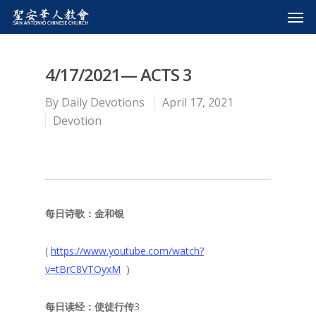
4/17/2021— ACTS 3
By
Daily Devotions
April 17, 2021
Devotion
每日诗歌：金和银
(
https://www.youtube.com/watch?
v=tBrC8VTOyxM
)
每日读经：使徒行传
3