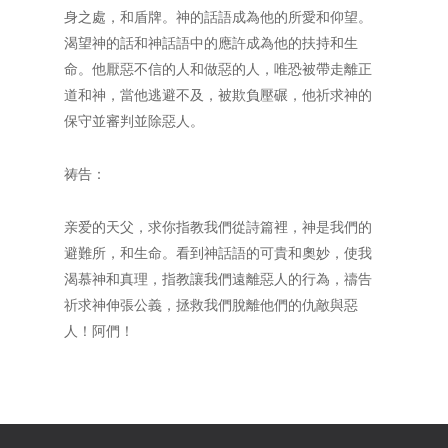
身之處，和盾牌。神的話語成為他的所愛和仰望。
渴望神的話和神話語中的應許成為他的扶持和生
命。他厭惡不信的人和做惡的人，唯恐被帶走離正
道和神，當他逃避不及，被欺負壓碾，他祈求神的
保守並審判並除惡人。
祷告：
亲爱的天父，求你指教我們從詩篇裡，神是我們的
避難所，和生命。看到神話語的可貴和奧妙，使我
渴慕神和真理，指教讓我們遠離惡人的行為，禱告
祈求神伸張公義，拯救我們脫離他們的仇敵與惡
人！阿們！