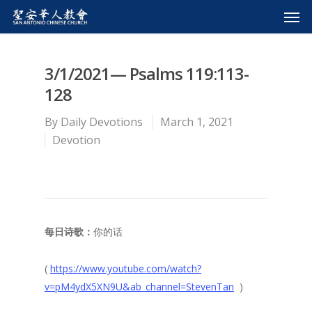
3/1/2021— Psalms 119:113-
128
By
Daily Devotions
March 1, 2021
Devotion
每日诗歌：
你的话
(
https://www.youtube.com/watch?
v=pM4ydX5XN9U&ab_channel=StevenTan
)