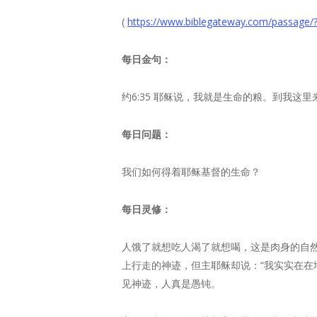
(
https://www.biblegateway.com/passage/
每日金句：
约6:35 耶稣说，我就是生命的粮。到我这
每日
问题
：
我们如何得着耶稣基督的生命？
每日灵修：
人饿了就想吃人渴了就想喝，这是肉身的自
上行走的神迹，但主耶稣却说：“我实实在在地
见神迹，人真是愚钝。