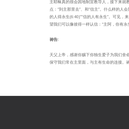
主耶稣真的很会因地制宜教导人，接下来就教
点：“到主那里去”、和“信主”。什么样的
的人得永生(6:40)”“信的人有永生”。
望我们可以像彼得一样认信：“主阿，你有永生之道
祷告:
天父上帝，感谢你赐下你独生爱子为我们舍
保守我们常在主里面，与主有生命的连接。