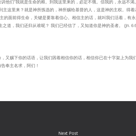
训他们“我就是生命的粮。到我这里来的，必定不饿。信我的，永远不渴。
人会到主这里来？就是神所拣选的，神所赐给基督的人，这是神的主权。得着基
可见，来主的面前得生命，关键是要靠着信心。相信主的话，就叫我们活着，有
，我们还归从谁呢？ 我们已经信了，又知道你是神的圣者。 (Jn. 6:68-
命，又赐下你的话语，让我们因着相信你的话，相信你已在十字架上为我
祷告奉主名求，阿们！
Next Post