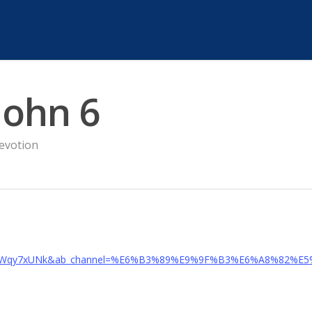
John 6
evotion
v=GYsWqy7xUNk&ab_channel=%E6%B3%89%E9%9F%B3%E6%A8%82