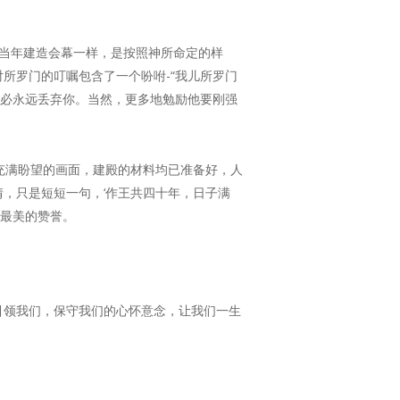
西当年建造会幕一样，是按照神所命定的样
所罗门的叮嘱包含了一个吩咐-“我儿所罗门
他必永远丢弃你。当然，更多地勉励他要刚强
充满盼望的画面，建殿的材料均已准备好，人
，只是短短一句，‘作王共四十年，日子满
的最美的赞誉。
引领我们，保守我们的心怀意念，让我们一生