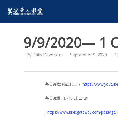
9/9/2020— 1 C
By
Daily Devotions
September 9, 2020
D
每日
诗歌:
竭诚献上（
https://www.youtu
每日读经：
历代志上27-29
(
https://www.biblegateway.com/passage/