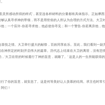
应。
‘被圣灵所感动所得的样式’，甚至连各样材料的分量都有具体指示。正如摩
够认真寻求神的带领，而不是用世俗的人所认为合理的方式方法。大卫对
他；一个应许-你若寻求他，他必使你寻见；和一个警告-你若离弃他，
恩与喜悦之情。大卫举行盛大的献祭，百姓同享欢乐。至此，我们看到一副
门在神所定的时刻开启伟大的篇章。历代志上结束在大卫的离世，没有悲情
的，‘大卫在世的时候遵行了神的旨意，就睡了。’ 这是人的一生所能获得
遵行了你的旨意，就安息了。这是何等美好让人羡慕的结局。求主也时常
，阿们！