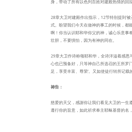
身，带动了所有以色列百姓对建殿热情的回
28章大卫对建殿作出指示，12节特别提到
式。盼望我们今天在做神的事工的时候，都能
啊！你当认识耶和华你父的神，诚心乐意事奉
壮胆，不要惧怕，因为有神的同在。
29章大卫作诗称颂耶和华，全诗洋溢着感
心也已预备好，只等神自己所选召的王所罗
足，享受丰富、尊荣’。又如使徒行转所记载
祷告：
慈爱的天父，感謝你让我们看见大卫的一生
遵行你的旨意，如此祈求奉主耶稣基督的名