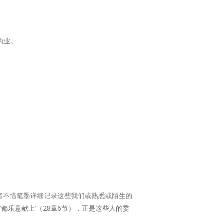
为业。
者不惜笔墨详细记录这些我们或熟悉或陌生的
都乐意献上’（28章6节），正是这些人的委