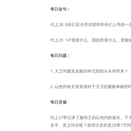
每日金句：
代上28: 8你们应当寻求耶和华你们上帝
代上29: 14“我算什么，我的民算什么，
每日问题：
1. 大卫对建造圣殿的样式的指示从何而来？
2. 以色列各支派首领对于大卫的建殿奉献的
每日灵修:
代上27章记录了服侍王的以色列的族长、
名字，意义何在呢？值得注意的是28章1节