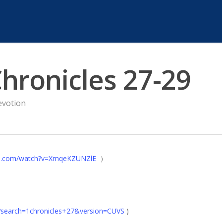
hronicles 27-29
evotion
be.com/watch?v=XmqeKZUNZlE
）
?search=1chronicles+27&version=CUVS
)