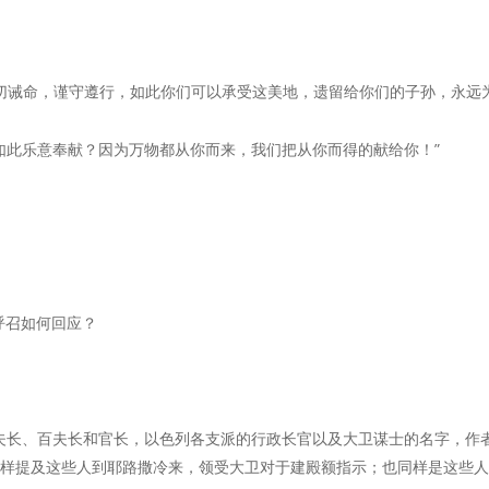
的一切诫命，谨守遵行，如此你们可以承受这美地，遗留给你们的子孙，永远
竟能如此乐意奉献？因为万物都从你而来，我们把从你而得的献给你！”
呼召如何回应？
千夫长、百夫长和官长，以色列各支派的行政长官以及大卫谋士的名字，作
同样提及这些人到耶路撒冷来，领受大卫对于建殿额指示；也同样是这些人‘