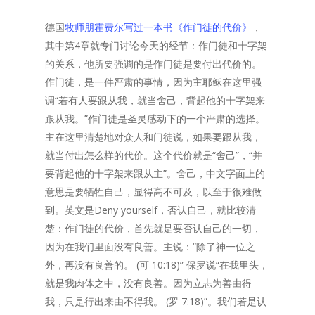
德国
牧师朋霍费尔写过一本书《作门徒的代价》
，
其中第4章就专门讨论今天的经节：作门徒和十字架
的关系，他所要强调的是作门徒是要付出代价的。
作门徒，是一件严肃的事情，因为主耶稣在这里强
调“若有人要跟从我，就当舍己，背起他的十字架来
跟从我。”作门徒是圣灵感动下的一个严肃的选择。
主在这里清楚地对众人和门徒说，如果要跟从我，
就当付出怎么样的代价。这个代价就是“舍己”，“并
要背起他的十字架来跟从主”。舍己，中文字面上的
意思是要牺牲自己，显得高不可及，以至于很难做
到。英文是Deny yourself，否认自己，就比较清
楚：作门徒的代价，首先就是要否认自己的一切，
因为在我们里面没有良善。主说：“除了神一位之
外，再没有良善的。 (可 10:18)” 保罗说“在我里头，
就是我肉体之中，没有良善。因为立志为善由得
我，只是行出来由不得我。 (罗 7:18)”。我们若是认