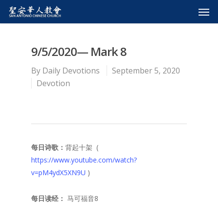
9/5/2020— Mark 8
By
Daily Devotions
September 5, 2020
Devotion
每日诗歌：
背起十架 (
https://www.youtube.com/watch?
v=pM4ydX5XN9U
)
每日读经：
马可福音8