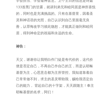
学会担当、学会遵神旨意。上个主日的信息是诗篇
133首黑门的甘露，就讲到弟兄和睦同居是神所喜悦
的，同时也是充满挑战的。只有在基督里，因着圣
灵和神话语的光照，自己认识到自己里面毫无良
善，认罪悔改学习彼此饶恕，才能真正做到和睦同
居，得到神命定的祝福和永远的生命。
祷告：
天父，谢谢你让我明白作门徒是有代价的，这代价
便是否定自己，不再自己作自己的王，而是认耶稣
基督为主，心思意念都为主所管控。我知道靠着自
己常常做不到，求主的圣灵帮助我，赐给我否定自
己的能力， 背起自己的十字架，天天跟随主！奉主
耶稣基督的名求，阿们！