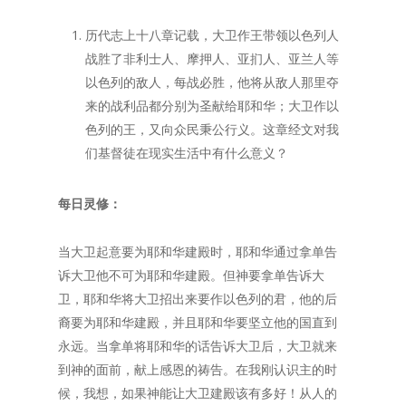
历代志上十八章记载，大卫作王带领以色列人
战胜了非利士人、摩押人、亚扪人、亚兰人等
以色列的敌人，每战必胜，他将从敌人那里夺
来的战利品都分别为圣献给耶和华；大卫作以
色列的王，又向众民秉公行义。这章经文对我
们基督徒在现实生活中有什么意义？
每日灵修：
当大卫起意要为耶和华建殿时，耶和华通过拿单告
诉大卫他不可为耶和华建殿。但神要拿单告诉大
卫，耶和华将大卫招出来要作以色列的君，他的后
裔要为耶和华建殿，并且耶和华要坚立他的国直到
永远。当拿单将耶和华的话告诉大卫后，大卫就来
到神的面前，献上感恩的祷告。在我刚认识主的时
候，我想，如果神能让大卫建殿该有多好！从人的