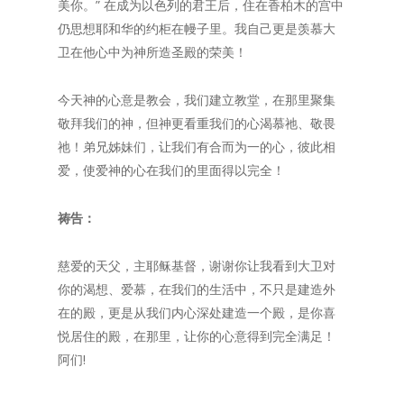
美你。” 在成为以色列的君王后，住在香柏木的宫中
仍思想耶和华的约柜在幔子里。我自己更是羡慕大
卫在他心中为神所造圣殿的荣美！
今天神的心意是教会，我们建立教堂，在那里聚集
敬拜我们的神，但神更看重我们的心渴慕祂、敬畏
祂！弟兄姊妹们，让我们有合而为一的心，彼此相
爱，使爱神的心在我们的里面得以完全！
祷告：
慈爱的天父，主耶稣基督，谢谢你让我看到大卫对
你的渴想、爱慕，在我们的生活中，不只是建造外
在的殿，更是从我们内心深处建造一个殿，是你喜
悦居住的殿，在那里，让你的心意得到完全满足！
阿们!