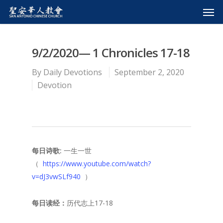
9/2/2020— 1 Chronicles 17-18
By
Daily Devotions
September 2, 2020
Devotion
每日
诗歌:
一生一世
（
https://www.youtube.com/watch?
v=dJ3vwSLf940
）
每日读经：
历代志上17-18