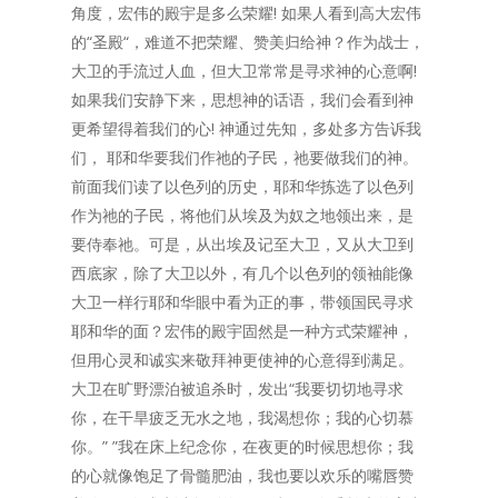
角度，宏伟的殿宇是多么荣耀! 如果人看到高大宏伟
的“圣殿“，难道不把荣耀、赞美归给神？作为战士，
大卫的手流过人血，但大卫常常是寻求神的心意啊!
如果我们安静下来，思想神的话语，我们会看到神
更希望得着我们的心! 神通过先知，多处多方告诉我
们， 耶和华要我们作祂的子民，祂要做我们的神。
前面我们读了以色列的历史，耶和华拣选了以色列
作为祂的子民，将他们从埃及为奴之地领出来，是
要侍奉祂。可是，从出埃及记至大卫，又从大卫到
西底家，除了大卫以外，有几个以色列的领袖能像
大卫一样行耶和华眼中看为正的事，带领国民寻求
耶和华的面？宏伟的殿宇固然是一种方式荣耀神，
但用心灵和诚实来敬拜神更使神的心意得到满足。
大卫在旷野漂泊被追杀时，发出“我要切切地寻求
你，在干旱疲乏无水之地，我渴想你；我的心切慕
你。” ”我在床上纪念你，在夜更的时候思想你；我
的心就像饱足了骨髓肥油，我也要以欢乐的嘴唇赞