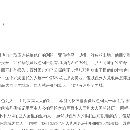
上？
咐他们占取应许赐给他们的列祖，亚伯拉罕、以撒、雅各的土地。他回忆
夫长。耶和华领导以色列民以有组织的方式“经过……那大而可怕的旷野”
带回不利的报告，百姓因此犯了反叛的罪，埋怨耶和华由于恨他们才把他
外，这个邪恶世代的人连一个都不得见那块美地。但以色列人竟敢再度悖
和高大的坚固城邑。巨人就是亚衲族人，那地有许多坚固城。
列人， 面对高高大大的对手，本能的反应也会像以色列人一样往后退缩吧，还
的格列佛游记里面主人公的冒险之旅里面小人国和大人国的经历， 同样
小小人惧怕巨人国里的亚衲人， 虽然以色列人的惧怕是可以理解的， 但
全信靠成为巨人， 同样，我们跟随他的人也可以是神国的巨人如果我们愿