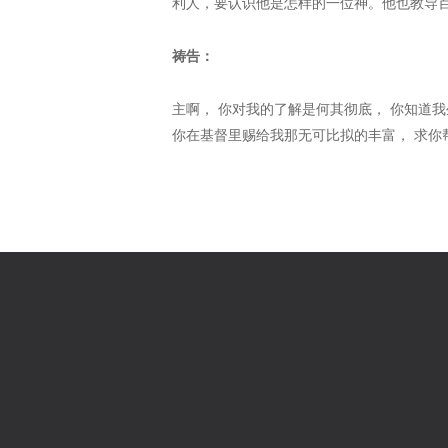
利人，要认识他是怎样的一位神。他也教导
祷告：
主啊， 你对我的了解是何其彻底， 你知道
你在基督里赐给我那无可比拟的丰富， 求你