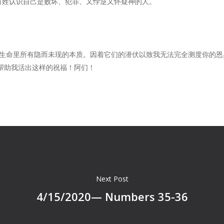
百姓认识自己是败坏、犯罪、又悖逆又怀疑神的人。
我生命里所有隐而未现的本质。因着它们的潜伏以致我无法完全测度你的
帮助我活出这样的祝福！阿们！
Next Post
4/15/2020— Numbers 35-36