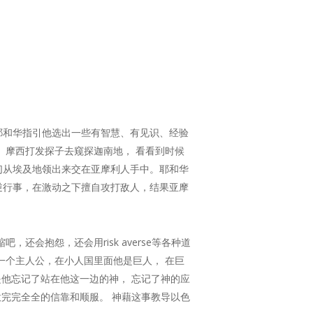
耶和华指引他选出一些有智慧、有见识、经验
。摩西打发探子去窥探迦南地， 看看到时候
们从埃及地领出来交在亚摩利人手中。耶和华
逆行事，在激动之下擅自攻打敌人，结果亚摩
会抱怨，还会用risk averse等各种道
一个主人公，在小人国里面他是巨人， 在巨
是他忘记了站在他这一边的神， 忘记了神的应
意完完全全的信靠和顺服。 神藉这事教导以色