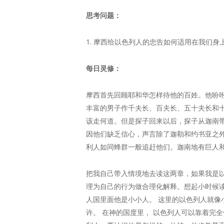
思考问题：
1. 摩西给以色列人的忠告如何适用在我们身
每日灵修：
摩西首先回顾耶和华怎样待他的百姓。他吩
丰富的男子作千夫长、百夫长、五十夫长和十
该走何道。但是探子回来以后，探子从迦南
因他们缺乏信心，声言除了迦勒和约书亚之
利人如同蜂群一般追赶他们。迦南地有巨人
把我自己带入情境地去读这两章，如果我是以色
理为自己的行为做合理化解释。想起小时候读
人国里面他是小小人。 这里的以色列人就像
许。 在神的国度里， 以色列人可以靠着完