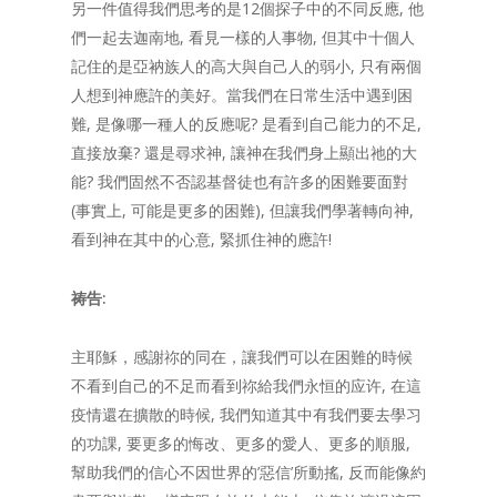
另一件值得我們思考的是12個探子中的不同反應, 他
們一起去迦南地, 看見一樣的人事物, 但其中十個人
記住的是亞衲族人的高大與自己人的弱小, 只有兩個
人想到神應許的美好。當我們在日常生活中遇到困
難, 是像哪一種人的反應呢? 是看到自己能力的不足,
直接放棄? 還是尋求神, 讓神在我們身上顯出祂的大
能? 我們固然不否認基督徒也有許多的困難要面對
(事實上, 可能是更多的困難), 但讓我們學著轉向神,
看到神在其中的心意, 緊抓住神的應許!
祷告:
主耶穌，感謝祢的同在，讓我們可以在困難的時候
不看到自己的不足而看到祢給我們永恒的应许, 在這
疫情還在擴散的時候, 我們知道其中有我們要去學习
的功課, 要更多的悔改、更多的愛人、更多的順服,
幫助我們的信心不因世界的’惡信’所動搖, 反而能像約