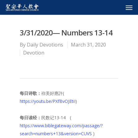
3/31/2020— Numbers 13-14
By
Daily Devotions
March 31, 2020
Devotion
每日诗歌：
祢美好應許(
https://youtu.be/PXfBvOJEtiI
)
每日读经：
民数记13-14 (
https://www.biblegateway.com/passage/?
search=numbers+13&version=CUVS
)