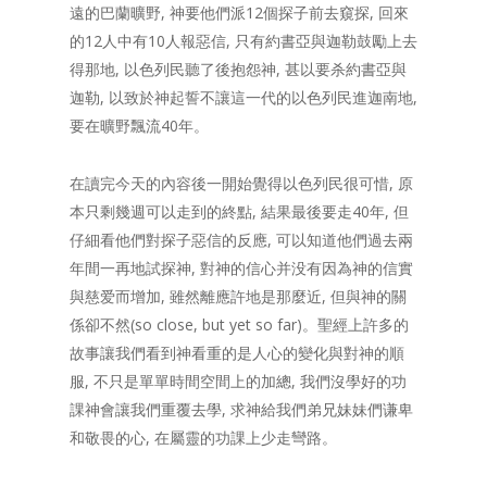
遠的巴蘭曠野, 神要他們派12個探子前去窺探, 回來
的12人中有10人報惡信, 只有約書亞與迦勒鼓勵上去
得那地, 以色列民聽了後抱怨神, 甚以要杀約書亞與
迦勒, 以致於神起誓不讓這一代的以色列民進迦南地,
要在曠野飄流40年。
在讀完今天的內容後一開始覺得以色列民很可惜, 原
本只剩幾週可以走到的終點, 結果最後要走40年, 但
仔細看他們對探子惡信的反應, 可以知道他們過去兩
年間一再地試探神, 對神的信心并没有因為神的信實
與慈爱而增加, 雖然離應許地是那麼近, 但與神的關
係卻不然(so close, but yet so far)。聖經上許多的
故事讓我們看到神看重的是人心的變化與對神的順
服, 不只是單單時間空間上的加總, 我們沒學好的功
課神會讓我們重覆去學, 求神給我們弟兄妹妹們谦卑
和敬畏的心, 在屬靈的功課上少走彎路。