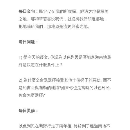
每日金句：
民14:7-8 我們所窺探、經過之地是極美
之地。耶和華若喜悅我們，就必將我們領進那地，
把地賜給我們；那地原是流奶與蜜之地。
每日问题：
1) 從今天的經文, 你認為以色列民是否能進迦南地最
終是決定在什麼条件上？
2) 為什麼全會眾選擇接受其他十個探子的惡信, 而不
是約書亞與迦勒的建議?如果你也是當時的以色列民,
你會怎麼選擇?
每日灵修：
以色列民在曠野行走了兩年後, 終於到了離迦南地不