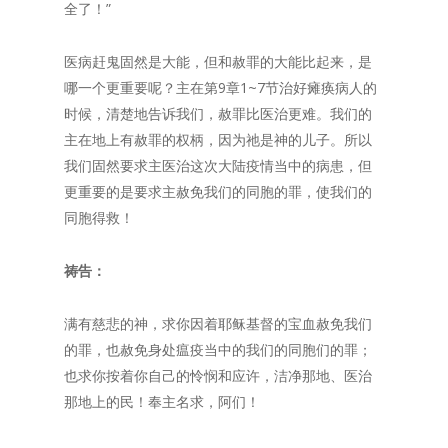
全了！”
医病赶鬼固然是大能，但和赦罪的大能比起来，是
哪一个更重要呢？主在第9章1~7节治好瘫痪病人的
时候，清楚地告诉我们，赦罪比医治更难。我们的
主在地上有赦罪的权柄，因为祂是神的儿子。所以
我们固然要求主医治这次大陆疫情当中的病患，但
更重要的是要求主赦免我们的同胞的罪，使我们的
同胞得救！
祷告：
满有慈悲的神，求你因着耶稣基督的宝血赦免我们
的罪，也赦免身处瘟疫当中的我们的同胞们的罪；
也求你按着你自己的怜悯和应许，洁净那地、医治
那地上的民！奉主名求，阿们！