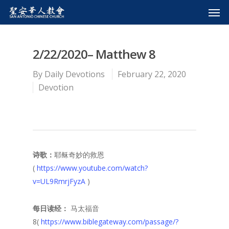
2/22/2020– Matthew 8
By
Daily Devotions
February 22, 2020
Devotion
诗歌：
耶稣奇妙的救恩
(
https://www.youtube.com/watch?
v=UL9RmrjFyzA
)
每日读经：
马太福音
8(
https://www.biblegateway.com/passage/?