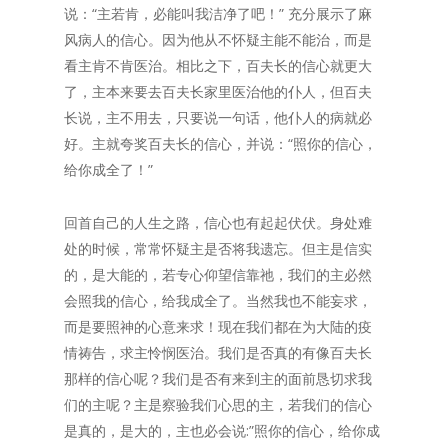
说：“主若肯，必能叫我洁净了吧！” 充分展示了麻
风病人的信心。因为他从不怀疑主能不能治，而是
看主肯不肯医治。相比之下，百夫长的信心就更大
了，主本来要去百夫长家里医治他的仆人，但百夫
长说，主不用去，只要说一句话，他仆人的病就必
好。主就夸奖百夫长的信心，并说：“照你的信心，
给你成全了！”
回首自己的人生之路，信心也有起起伏伏。身处难
处的时候，常常怀疑主是否将我遗忘。但主是信实
的，是大能的，若专心仰望信靠祂，我们的主必然
会照我的信心，给我成全了。当然我也不能妄求，
而是要照神的心意来求！现在我们都在为大陆的疫
情祷告，求主怜悯医治。我们是否真的有像百夫长
那样的信心呢？我们是否有来到主的面前恳切求我
们的主呢？主是察验我们心思的主，若我们的信心
是真的，是大的，主也必会说:”照你的信心，给你成