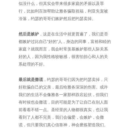
似没什么，但其实会带来很多家庭的矛盾以及罪
行，比如利百加帮助让雅各骗取祝福，利亚失宠被
冷落，约瑟的哥哥们嫉妒然后把约瑟卖掉。
然后是嫉妒
，这是在生活中就更普遍了，我们是否
都嫉妒过比自己“好的”人，身边的同事，富裕和睦的
家庭？就我而言，我会时常羡慕嫉妒那些人际关系
好的人，因为我性格较敏感，很害怕担心和人的关
系处理的不好。
最后就是撒谎
，约瑟的哥哥们因为把约瑟卖掉，只
好欺骗自己的父亲，最后给雅各深深的伤害。或许
我们的生活不会像雅各一家那样跌宕起伏，但我们
有时候也会撒谎，目的可能是为了让自己在别人面
前看着不错一点。圣经里的人物都很真实，也让我
看到了人都不完美，我们会偏爱，会嫉妒，会撒
谎，但只要我们真心信靠神，神会磨炼塑造我们。