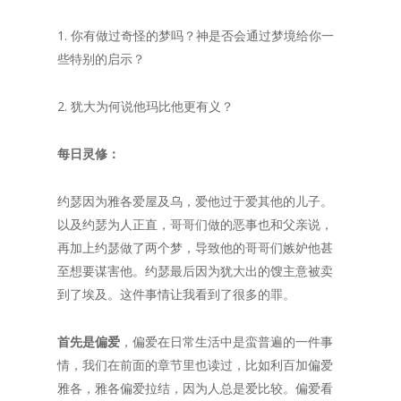
1. 你有做过奇怪的梦吗？神是否会通过梦境给你一
些特别的启示？
2. 犹大为何说他玛比他更有义？
每日灵修：
约瑟因为雅各爱屋及乌，爱他过于爱其他的儿子。
以及约瑟为人正直，哥哥们做的恶事也和父亲说，
再加上约瑟做了两个梦，导致他的哥哥们嫉妒他甚
至想要谋害他。约瑟最后因为犹大出的馊主意被卖
到了埃及。这件事情让我看到了很多的罪。
首先是偏爱
，偏爱在日常生活中是蛮普遍的一件事
情，我们在前面的章节里也读过，比如利百加偏爱
雅各，雅各偏爱拉结，因为人总是爱比较。偏爱看