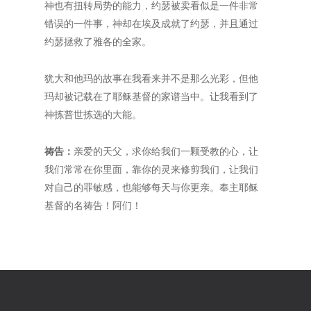
神也有扭转局势的能力，约瑟被卖看似是一件非常
错误的一件事，神却在埃及成就了约瑟，并且通过
约瑟拯救了雅各的全家。
犹大和他玛的故事在我看来并不是那么光彩，但他
玛却被记载在了耶稣基督的家谱当中。让我看到了
神拣普世拣选的大能。
祷告：
亲爱的天父，求你给我们一颗受教的心，让
我们常常在你里面，靠你的灵来修剪我们，让我们
对自己的罪敏感，也能够每天与你更亲。奉主耶稣
基督的名祷告！阿们！