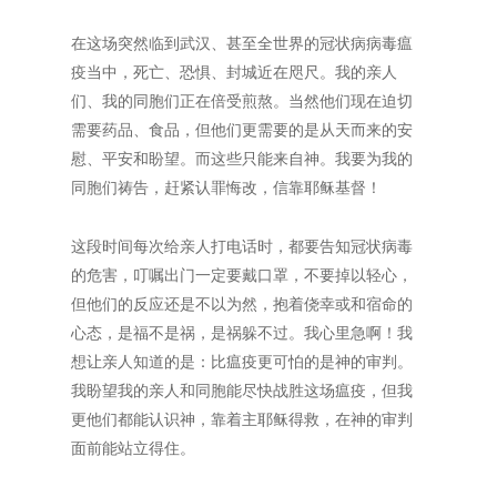
在这场突然临到武汉、甚至全世界的冠状病病毒瘟
疫当中，死亡、恐惧、封城近在咫尺。我的亲人
们、我的同胞们正在倍受煎熬。当然他们现在迫切
需要药品、食品，但他们更需要的是从天而来的安
慰、平安和盼望。而这些只能来自神。我要为我的
同胞们祷告，赶紧认罪悔改，信靠耶稣基督！
这段时间每次给亲人打电话时，都要告知冠状病毒
的危害，叮嘱出门一定要戴口罩，不要掉以轻心，
但他们的反应还是不以为然，抱着侥幸或和宿命的
心态，是福不是祸，是祸躲不过。我心里急啊！我
想让亲人知道的是：比瘟疫更可怕的是神的审判。
我盼望我的亲人和同胞能尽快战胜这场瘟疫，但我
更他们都能认识神，靠着主耶稣得救，在神的审判
面前能站立得住。