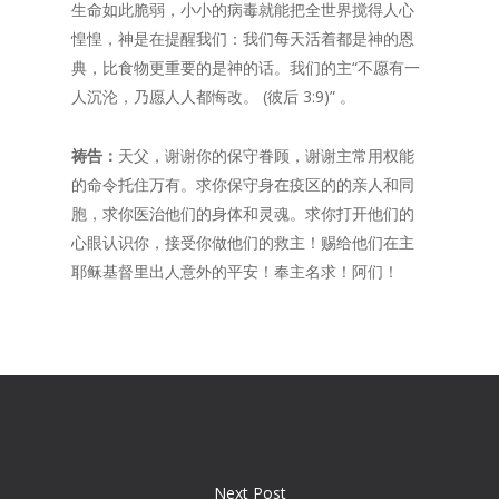
生命如此脆弱，小小的病毒就能把全世界搅得人心
惶惶，神是在提醒我们：我们每天活着都是神的恩
典，比食物更重要的是神的话。我们的主“不愿有一
人沉沦，乃愿人人都悔改。 (彼后 3:9)” 。
祷告：
天父，谢谢你的保守眷顾，谢谢主常用权能
的命令托住万有。求你保守身在疫区的的亲人和同
胞，求你医治他们的身体和灵魂。求你打开他们的
心眼认识你，接受你做他们的救主！赐给他们在主
耶稣基督里出人意外的平安！奉主名求！阿们！
Next Post