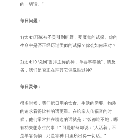
的一切话。”
每日问题
：
1)太4:1耶稣被圣灵引到旷野，受魔鬼的试探。你的
生命中是否正经历过类似的试探？你会如何应对？
2)太4:10 说到“当拜主你的神，单要事奉祂”，请反
省，我们是否正在拜其它偶像胜过神?
每日灵修：
很多时候，我们把日用的饮食、生活的需要、物质
的追求看得比神的话更重。在给亲人传福音的时
候，他们常常挂在嘴边的话就是：“饭都吃不饱，哪
有功夫想永生的事！” 可是耶稣却说：“人活着，不
是单靠食物，乃是靠神 口里所出得一切话。”