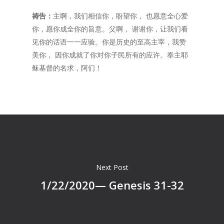
祷告：
主啊，我们相信你，盼望你， 也愿意全心爱
你，愿你成全你的旨意。父啊， 谢谢你，让我们看
见你的话语一一应验。你是历史的至高主宰，我赞
美你， 因你成就了你对你子民所有的应许。奉主耶
稣基督的名求，阿们！
Next Post
1/22/2020— Genesis 31-32