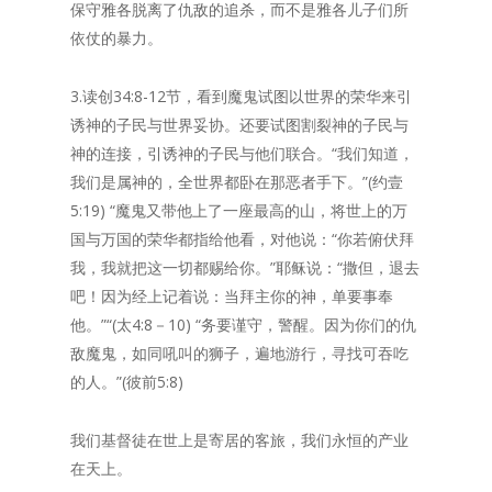
保守雅各脱离了仇敌的追杀，而不是雅各儿子们所
依仗的暴力。
3.读创34:8-12节，看到魔鬼试图以世界的荣华来引
诱神的子民与世界妥协。还要试图割裂神的子民与
神的连接，引诱神的子民与他们联合。“我们知道，
我们是属神的，全世界都卧在那恶者手下。”(约壹
5:19) “魔鬼又带他上了一座最高的山，将世上的万
国与万国的荣华都指给他看，对他说：“你若俯伏拜
我，我就把这一切都赐给你。”耶稣说：“撒但，退去
吧！因为经上记着说：当拜主你的神，单要事奉
他。”“(太4:8－10) “务要谨守，警醒。因为你们的仇
敌魔鬼，如同吼叫的狮子，遍地游行，寻找可吞吃
的人。”(彼前5:8)
我们基督徒在世上是寄居的客旅，我们永恒的产业
在天上。