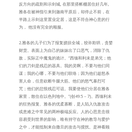
反方向的疏割和示剑城, 在那里搭帐棚居住好几年,
雅各在被神指引来到迦南平原后，却停止不前，在
半路上示剑这里置业定居，这是不符合神心意的行
为， 他没有完全的顺服。
2.雅各的儿子们为了报复掳掠全城，狡诈欺哄，贪婪
财货。表面上为自己的妹妹出了口恶气，消除了仇
敌，实际正中魔鬼的诡计。“西缅和利未是弟兄；他
们的刀剑是残忍的器具。我的灵啊，不要与他们同
谋；我的心哪，不要与他们联络；因为他们趁怒杀
害人命，任意砍断牛腿大筋。他们的怒气暴烈可
咒；他们的忿恨残忍可诅。我要使他们分居在雅各
家里，散住在以色列地中。”(创49:5－7)。西缅利未
的狂热报复、雅各的优柔寡断，是人陷入仇敌攻击
或患难之中常见的两种极端反应。人的心思意念很
容易受到世界的影响，唯有持守在神的教导与爱护
之中，才能抵制来自撒旦的攻击与搅扰。是神看顾