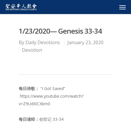
1/23/2020— Genesis 33-34
By
Daily Devotions
January 23, 2020
Devotion
每日诗歌：
“I Got Saved”
https://www.youtube.com/watch?
v=Z9UdI0CXbm0
每日读经：
创世记 33-34