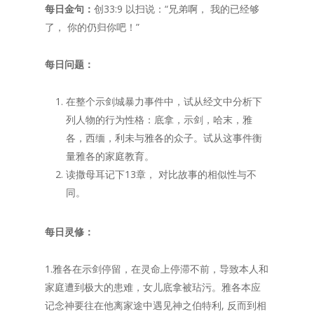
每日金句：
创33:9 以扫说：“兄弟啊， 我的已经够
了， 你的仍归你吧！”
每日问题：
在整个示剑城暴力事件中，试从经文中分析下
列人物的行为性格：底拿，示剑，哈末，雅
各，西缅，利未与雅各的众子。试从这事件衡
量雅各的家庭教育。
读撒母耳记下13章， 对比故事的相似性与不
同。
每日灵修：
1.雅各在示剑停留，在灵命上停滞不前，导致本人和
家庭遭到极大的患难，女儿底拿被玷污。雅各本应
记念神要往在他离家途中遇见神之伯特利, 反而到相