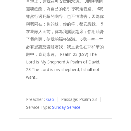
草地上，領我在可安歇的水邊。 3他使我的
靈魂甦醒，為自己的名引導我走義路。 4我
雖然行過死蔭的幽谷，也不怕遭害，因為你
與我同在；你的杖，你的竿，都安慰我。 5
在我敵人面前，你為我擺設筵席；你用油膏
了我的頭，使我的福杯滿溢。 6我一生一世
必有恩惠慈愛隨著我；我且要住在耶和華的
殿中，直到永遠。 Psalm 23 (ESV)
The
Lord Is My Shepherd A Psalm of David.
23 The Lord is my shepherd; I shall not
want.…
Preacher :
Gao
Passage:
Psalm 23
Service Type:
Sunday Service