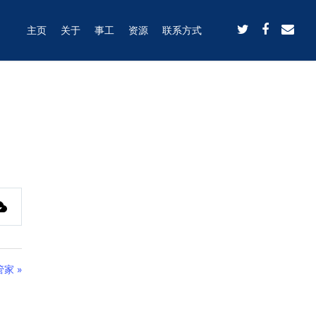
主页
关于
事工
资源
联系方式
家 »