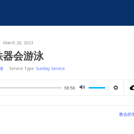
March 26, 2023
铁器会游泳
雄
Service Type:
Sunday Service
58:56
Mute
Settings
教会的管