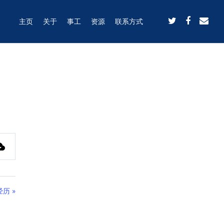
主页
关于
事工
资源
联系方式
历 »