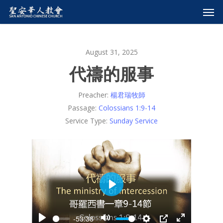
August 31, 2025
代禱的服事
Preacher:
楊君瑞牧師
Passage:
Colossians 1:9-14
Service Type:
Sunday Service
Play
-53:38