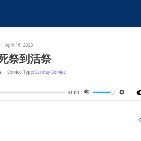
April 16, 2023
死祭到活祭
m
Service Type:
Sunday Service
51:00
Mute
Settings
一台