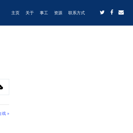
主页
关于
事工
资源
联系方式
戏 »