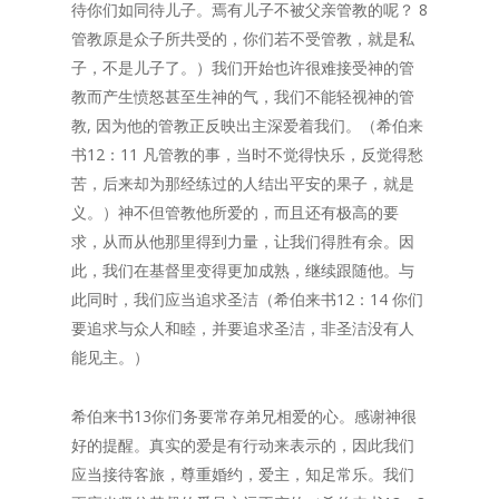
待你们如同待儿子。焉有儿子不被父亲管教的呢？ 8
管教原是众子所共受的，你们若不受管教，就是私
子，不是儿子了。）我们开始也许很难接受神的管
教而产生愤怒甚至生神的气，我们不能轻视神的管
教, 因为他的管教正反映出主深爱着我们。（希伯来
书12：11 凡管教的事，当时不觉得快乐，反觉得愁
苦，后来却为那经练过的人结出平安的果子，就是
义。）神不但管教他所爱的，而且还有极高的要
求，从而从他那里得到力量，让我们得胜有余。因
此，我们在基督里变得更加成熟，继续跟随他。与
此同时，我们应当追求圣洁（希伯来书12：14 你们
要追求与众人和睦，并要追求圣洁，非圣洁没有人
能见主。）
希伯来书13你们务要常存弟兄相爱的心。感谢神很
好的提醒。真实的爱是有行动来表示的，因此我们
应当接待客旅，尊重婚约，爱主，知足常乐。我们