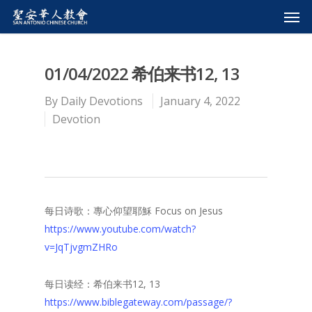
01/04/2022 希伯来书12, 13
By
Daily Devotions
January 4, 2022
Devotion
每日诗歌：專心仰望耶穌 Focus on Jesus
https://www.youtube.com/watch?
v=JqTjvgmZHRo
每日读经：希伯来书12, 13
https://www.biblegateway.com/passage/?