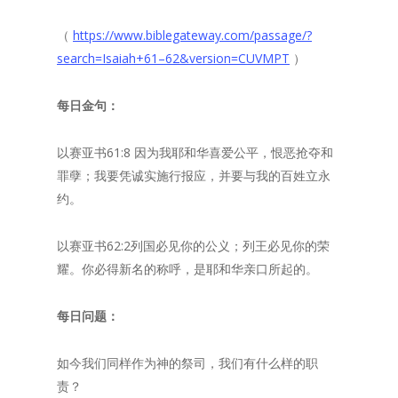
（
https://www.biblegateway.com/passage/?
search=Isaiah+
61
–
62
&version=CUVMPT
）
每日金句：
以赛亚书61:8 因为我耶和华喜爱公平，恨恶抢夺和
罪孽；我要凭诚实施行报应，并要与我的百姓立永
约。
以赛亚书62:2列国必见你的公义；列王必见你的荣
耀。你必得新名的称呼，是耶和华亲口所起的。
每日问题：
如今我们同样作为神的祭司，我们有什么样的职
责？