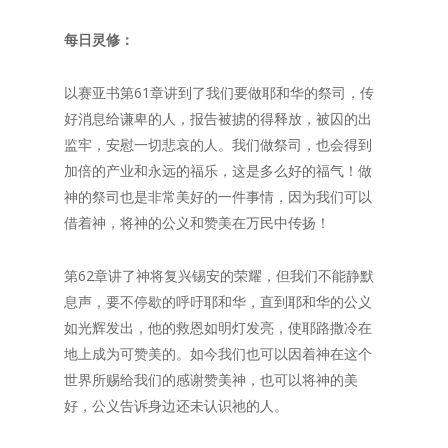
每日灵修：
以赛亚书第61章讲到了我们要做耶和华的祭司，传
好消息给谦卑的人，报告被掳的得释放，被囚的出
监牢，安慰一切悲哀的人。我们做祭司，也会得到
加倍的产业和永远的福乐，这是多么好的福气！做
神的祭司也是非常美好的一件事情，因为我们可以
借着神，将神的公义和赞美在万民中传扬！
第62章讲了神将复兴锡安的荣耀，但我们不能静默
息声，要不停歇的呼吁耶和华，直到耶和华的公义
如光辉发出，他的救恩如明灯发亮，使耶路撒冷在
地上成为可赞美的。如今我们也可以因着神在这个
世界所赐给我们的感谢赞美神，也可以将神的美
好，公义告诉身边还未认识祂的人。