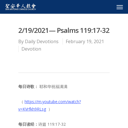
2/19/2021— Psalms 119:17-32
By
Daily Devotions
February 19, 2021
Devotion
每日诗歌：
耶和华祝福满满
（
https://m.youtube.com/watch?
v=KVrfkh9RLsg
）
每日读经：
诗篇 119:17-32