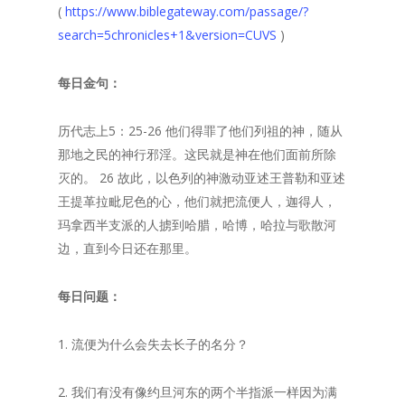
(
https://www.biblegateway.com/passage/?
search=5chronicles+1&version=CUVS
)
每日金句：
历代志上5：25-26 他们得罪了他们列祖的神，随从
那地之民的神行邪淫。这民就是神在他们面前所除
灭的。 26 故此，以色列的神激动亚述王普勒和亚述
王提革拉毗尼色的心，他们就把流便人，迦得人，
玛拿西半支派的人掳到哈腊，哈博，哈拉与歌散河
边，直到今日还在那里。
每日问题：
1. 流便为什么会失去长子的名分？
2. 我们有没有像约旦河东的两个半指派一样因为满