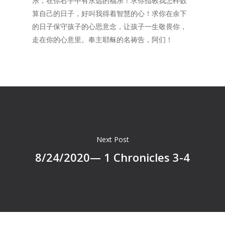
乐，在你右手中有永远的福乐！求你指教我怎样数
算自己的日子，好叫我得着智慧的心！求你在余下
的日子保守孩子的心思意念，让孩子一生敬畏你，
走在你的心意里。奉主耶稣的名祷告，阿们！
Next Post
8/24/2020— 1 Chronicles 3-4