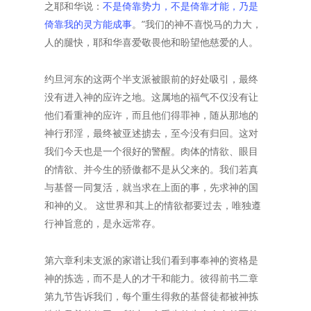
之耶和华说：
不是倚靠势力，不是倚靠才能，乃是
倚靠我的灵方能成事
。”我们的神不喜悦马的力大，
人的腿快，耶和华喜爱敬畏他和盼望他慈爱的人。
约旦河东的这两个半支派被眼前的好处吸引，最终
没有进入神的应许之地。这属地的福气不仅没有让
他们看重神的应许，而且他们得罪神，随从那地的
神行邪淫，最终被亚述掳去，至今没有归回。这对
我们今天也是一个很好的警醒。肉体的情欲、眼目
的情欲、并今生的骄傲都不是从父来的。我们若真
与基督一同复活，就当求在上面的事，先求神的国
和神的义。 这世界和其上的情欲都要过去，唯独遵
行神旨意的，是永远常存。
第六章利未支派的家谱让我们看到事奉神的资格是
神的拣选，而不是人的才干和能力。彼得前书二章
第九节告诉我们，每个重生得救的基督徒都被神拣