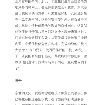
选为君尊的祭司，所以一个重生的生命会自然而然
地渴慕与神同工，去服侍他的教会和肢体。第六章
最让我感动的地方是，利未支派的四十八座城分散
在十二支派中间，这样的安排使利未人在百姓中间
成为祝福，使神借着他的教导与百姓同在。这让我
想到使徒行传第八章当耶路撒冷的教会遭逼迫时，
门徒也被分散到了各处，从而使得福音传遍了撒玛
利亚。今天信徒仍分散在各地，完成神给他门徒的
大使命：“你们要去，使万民作我的门徒，奉父、
子、圣灵的名给他们施洗。凡我所吩咐你们的，都
教训他们遵守，我就常与你们同在，直到世界的末
了”！
祷告:
亲爱的天父，我感谢你赐给孩子你宝贵的话语。你
已将生命的道路指示我，在你面前我有满足的喜