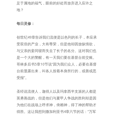
足于属地的福气，眼前的好处而放弃进入应许之
地？
每日灵修：
创世纪49章告诉我们流便是以色列的长子，本应承
受双倍的产业，大有尊荣，但是他却因放纵情欲，
与父亲的妾同寝而失去了长子的名分。这对我们也
是一个大的警醒，有一天我们要在基督台前交账。
哥林多后书5章10节说“因为我们众人，必要在基督
台前显露出来，叫各人按着本身所行的，或善或恶
受报”。
圣经说流便人，迦得人以及玛拿西半支派的人都是
英勇善战的，但是他们与夏甲人争战的胜利却是因
为他们在战场上呼求神，倚赖神，得了神的帮助才
得胜。这让我想到撒加利亚书4章六节的话：“万军