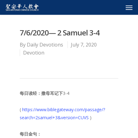
7/6/2020— 2 Samuel 3-4
By
Daily Devotions
July 7, 2020
Devotion
每日读经：撒母耳记下
3-4
(
https://www.biblegateway.com/passage/?
search=2samuel+3&version=CUVS
)
每日金句：