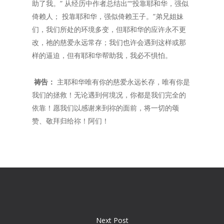
助了我。” 从经历中作者总结出““投靠耶和华，强似
倚赖人； 投靠耶和华，强似倚赖王子。”‭‭弟兄姐妹
们，我们所处的环境多变，但耶和华的应许永不更
改，祂的慈爱永远常存；我们也许会遇到这样或那
样的逼迫，但有耶和华帮助我，我必不惧怕。
祷告：
主耶和华唯有你的慈爱永远长存，唯有你是
我们的拯救！无论遇到何境况，你都是我们完全的
依靠！愿我们以感谢来到祢的面前，将一切的颂
赞、敬拜归给祢！阿们！
Next Post