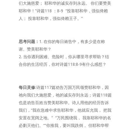
们大施慈爱； 耶和华的诚实存到永远。 你们要赞美
耶和华！”诗篇118 ：8-9 “投靠耶和华，强似倚赖
人； 投靠耶和华，强似倚赖王子。”
思考问题：
1. 在你的每日祷告中，有多少是在称
谢、赞美耶和华？
2. 当你遇到困难、危险时，你从哪里寻求帮助？结
合你的生活经历，你对诗篇118:8-9有什么感想？
每日灵修:
诗篇117篇劝告万国万民颂赞耶和华，因
祂向我们大施慈爱，祂的诚实存到永远；诗篇118篇
也是劝告百姓当赞美耶和华。诗人用他的经历告诉
我们，“我在急难中求告耶和华，他就应允我， 把我
安置在宽阔之地。” ‭‭ “万民围绕我， 我靠耶和华的名
必剿灭他们。“”你推我，要叫我跌倒， 但耶和华帮